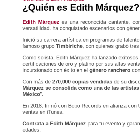
¿Quién es
Edith Márquez
?
Edith Márquez
es una reconocida cantante, com
versatilidad, ha conquistado escenarios con gén
Inició su carrera artística en programas de talento
famoso grupo
Timbiriche
, con quienes grabó tre
Como solista, Edith Márquez ha lanzado exitoso
certificaciones de oro y platino por sus altas ve
incursionado con éxito en el
género ranchero
con
Con más de
270,000 copias vendidas
de su disc
Márquez se consolida como una de las artistas
México
”.
En 2018, firmó con Bobo Records en alianza con U
ventas en iTunes.
Contrata a Edith Márquez
para tu evento y garan
edades.