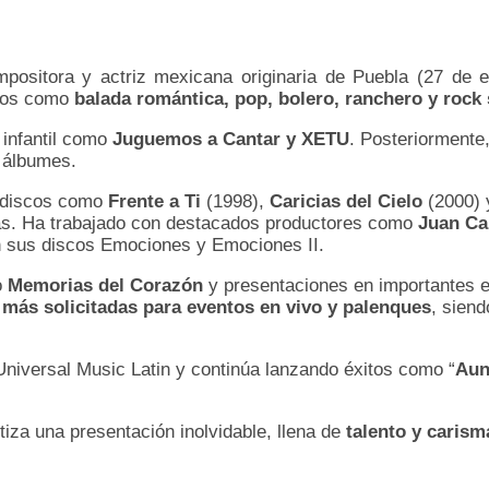
positora y actriz mexicana originaria de Puebla (27 de 
eros como
balada romántica, pop, bolero, ranchero y rock
 infantil como
Juguemos a Cantar y XETU
. Posteriormente,
s álbumes.
s discos como
Frente a Ti
(1998),
Caricias del Cielo
(2000)
ntas. Ha trabajado con destacados productores como
Juan Ca
 sus discos Emociones y Emociones II.
o
Memorias del Corazón
y presentaciones en importantes e
 más solicitadas para eventos en vivo y palenques
, siend
niversal Music Latin y continúa lanzando éxitos como “
Aun
tiza una presentación inolvidable, llena de
talento y carism