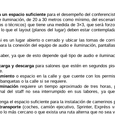
n un espacio suficiente
para el desempeño del conferencist
o e iluminación, de 20 a 30 metros como mínimo, del escenar
os o técnicos) que tiene una medida de 3×3, que será forzo
or lo que el layout (planos del lugar) deben estar contem
 es un lugar abierto o cerrado y ubicar las tomas de corrie
ara la conexión del equipo de audio e iluminación, pantalla
aber, ya que de esto depende qué tipo de audio e iluminac
carga y descarga
para salones que estén en segundos piso
e.
amiento
o espacio en la calle y que cuente con los permis
 banquetas o la calle si se requiere.
uminación
requiere un tiempo aproximado de tres horas, p
al del staff no sea interrumpido en sus labores, ya que
enga el espacio suficiente para la instalación de camerinos p
transporte
(coches, camión ejecutivo, Sprinter, Expréss v
 o lo más cercano o que exista una ruta alterna que no sea v