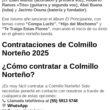
por
Edén Muñoz (acordeón y primera voz), Roberto
Ramos «Tito» (guitarra y segunda voz), Abel Buena
(tuba)
y
Jacinto Osuna (batería y fundador)
.
Ese mismo año lanzaron el álbum
El Principiante
, con
temas como
“Compa Luchi”
,
“Hijo del Mochomo”
y
“Te Traigo Estas Flores”
, marcando el inicio de su éxito
en el género norteño-banda.
Contrataciones de Colmillo
Norteño 2025
¿Cómo contratar a Colmillo
Norteño?
¡Es muy fácil contratar a Colmillo Norteño! Solo
necesitas ponerte en contacto con nosotros a través de
cualquiera de estas opciones:
📞
Llamada telefónica al
(55) 5913 5748
💬
WhatsApp