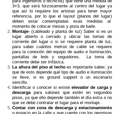
para Ingenieros o técnicos) que tiene una medida de
3×3, que será forzosamente al centro del lugar ya
que así lo requiere los artistas para tener mayor
referencia, por lo que el layout (planos del lugar)
deben estar contempladas esas medidas al
momento de colocar mesas y pista de baile.
Montaje-
(cableado y planta de luz) Saber si es un
lugar abierto o cerrado y ubicar las tomas de
corriente del lugar o si se requiere planta de luz,
para saber cuántos metros de cable se requiere
para la conexión del equipo de audio e iluminación,
pantallas de leds y seguidores. La toma de
corriente debe ser trifásica.
La altura del piso al techo
es importante saber, ya
que de esto depende qué tipo de audio e iluminación
se lleve, si es ground support o un escenario
sencillo.
Identificar o conocer si existe
elevador de carga y
descarga
para salones que estén en segundos
pisos, ya que ello depende también el día extra o no
que se debe contratar el lugar para el montaje.
Contar con zona de descarga y estacionamiento
o espacio en la calle y que cuente con los permisos