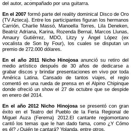
del autor, acompañado por una guitarra.
En el 2007
formó parte del reality dominical Disco de Oro
(TV Azteca). Entre los participantes figuran los hermanos
Carrión, Charlie Massó, Manoella Torres, Lila Deneken,
Beatriz Adriana, Karina, Rozenda Bernal, Marcos Llunas,
Amaury Gutiérrez, MDO, Litzy y Ángel López (ex
vocalista de Son by Four), los cuales se disputan un
premio de 272.000 dólares.
En el año 2011 Nicho Hinojosa
anunció su retiro del
medio artístico después de 30 años de dedicarse a
grabar discos y brindar presentaciones en vivo por toda
América Latina. Cansado de tantos viajes, el regio
comentó en una rueda de prensa en el Alpino Chipinque
donde ofreció un show el 27 de octubre que se despide
en enero del 2014.
En el año 2012 Nicho Hinojosa
se presentó con gran
éxito en el Teatro del Pueblo de la Feria Regional de
Miguel Auza (Ferema) 2012.El cantante regiomontano
cantó los temas que le han dado fama, como ¿Y Cómo
es él? ¿Quién te cantará? Yolanda, entre otros.