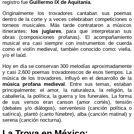
registro fue
Guillermo IX de Aquitania
.
Originalmente los trovadores cantaban sus poemas
dentro de la corte y a veces celebraban competiciones o
torneos musicales. Más tarde contrataron a músicos
itinerantes:
los juglares
, para que interpretaran sus
obras (composiciones profanas). El acompañamiento
musical era casi siempre con instrumentos de cuerda
como el violín medieval, también conocido como: viella,
y/o el laúd.
Hoy en día se conservan 300 melodías aproximadamente
y casi 2,600 poemas trovadorescos de esos tiempos. La
música de los trovadores, influyó en el desarrollo de la
música profana medieval
. Entre sus temas, estaban
principalmente: el amor, la naturaleza, la religión, la
caballería, la política, la guerra y los funerales. La forma
de sus versos eran canson (amor cortés), tensión
(debates y/o diálogos), serventesio (canción política o
satírica), plantó (canto fúnebre), alba (canción matinal) y
serena (canción nocturna).
La Trova en México: