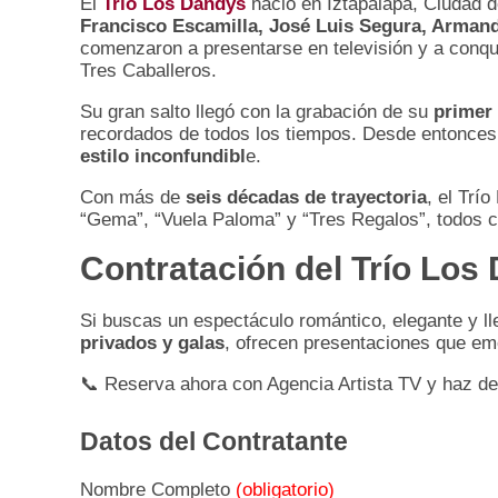
El
Trío Los Dandys
nació en Iztapalapa, Ciudad d
Francisco Escamilla, José Luis Segura, Arman
comenzaron a presentarse en televisión y a conqu
Tres Caballeros.
Su gran salto llegó con la grabación de su
primer
recordados de todos los tiempos. Desde entonce
estilo inconfundibl
e.
Con más de
seis décadas de trayectoria
, el Trí
“Gema”, “Vuela Paloma” y “Tres Regalos”, todos c
Contratación del Trío Los
Si buscas un espectáculo romántico, elegante y lle
privados y galas
, ofrecen presentaciones que emo
📞 Reserva ahora con Agencia Artista TV y haz de
Datos del Contratante
Nombre Completo
(obligatorio)