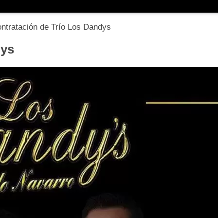
ntratación de Trío Los Dandys
dys