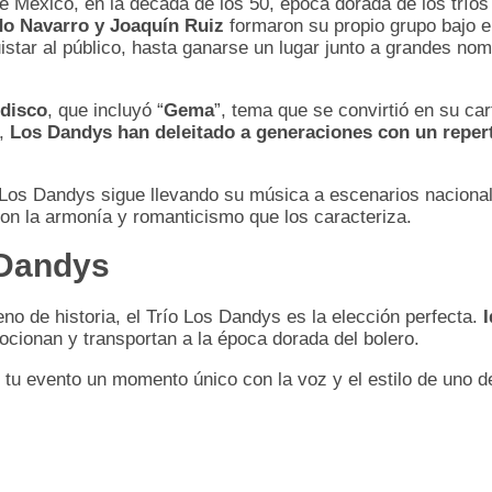
e México, en la década de los 50, época dorada de los trío
do Navarro y Joaquín Ruiz
formaron su propio grupo bajo e
istar al público, hasta ganarse un lugar junto a grandes n
 disco
, que incluyó “
Gema
”, tema que se convirtió en su ca
s,
Los Dandys han deleitado a generaciones con un reper
o Los Dandys sigue llevando su música a escenarios nacional
on la armonía y romanticismo que los caracteriza.
 Dandys
no de historia, el Trío Los Dandys es la elección perfecta.
cionan y transportan a la época dorada del bolero.
 tu evento un momento único con la voz y el estilo de uno 