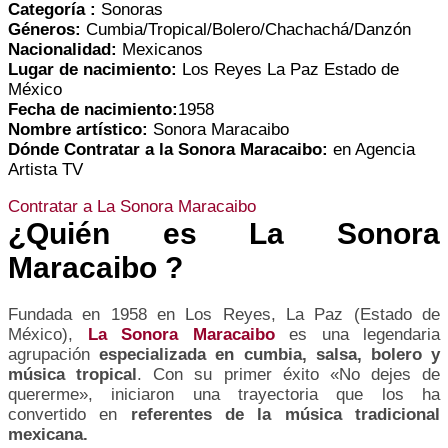
Categoría :
Sonoras
Géneros:
Cumbia/Tropical/Bolero/Chachachá/Danzón
Nacionalidad:
Mexicanos
Lugar de nacimiento:
Los Reyes La Paz Estado de
México
Fecha de nacimiento:
1958
Nombre artístico:
Sonora Maracaibo
Dónde Contratar a la
Sonora Maracaibo
:
en Agencia
Artista TV
Contratar a La Sonora Maracaibo
¿Quién es La Sonora
Maracaibo ?
Fundada en 1958 en Los Reyes, La Paz (Estado de
México),
La Sonora Maracaibo
es una legendaria
agrupación
especializada en cumbia, salsa, bolero y
música tropical
. Con su primer éxito «No dejes de
quererme», iniciaron una trayectoria que los ha
convertido en
referentes de la música tradicional
mexicana.