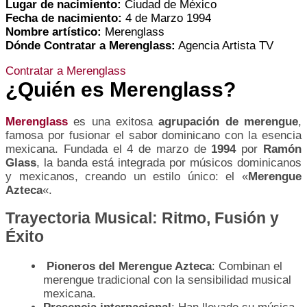
Lugar de nacimiento:
Ciudad de México
Fecha de nacimiento:
4 de Marzo 1994
Nombre artístico:
Merenglass
Dónde Contratar a Merenglass:
Agencia Artista TV
Contratar a Merenglass
¿Quién es
Merenglass
?
Merenglass
es una exitosa
agrupación de merengue
,
famosa por fusionar el sabor dominicano con la esencia
mexicana. Fundada el 4 de marzo de
1994
por
Ramón
Glass
, la banda está integrada por músicos dominicanos
y mexicanos, creando un estilo único: el «
Merengue
Azteca
«.
Trayectoria Musical: Ritmo, Fusión y
Éxito
Pioneros del Merengue Azteca
: Combinan el
merengue tradicional con la sensibilidad musical
mexicana.