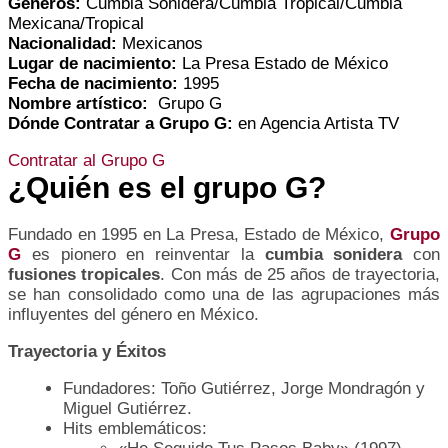
Géneros:
Cumbia Sonidera/Cumbia Tropical/Cumbia
Mexicana/Tropical
Nacionalidad:
Mexicanos
Lugar de nacimiento:
La Presa Estado de México
Fecha de nacimiento:
1995
Nombre artístico:
Grupo G
Dónde Contratar a
Grupo G
:
en Agencia Artista TV
Contratar al Grupo G
¿Quién es el grupo G?
Fundado en 1995 en La Presa, Estado de México,
Grupo
G
es pionero en reinventar la
cumbia sonidera
con
fusiones tropicales
. Con más de 25 años de trayectoria,
se han consolidado como una de las agrupaciones más
influyentes del género en México.
Trayectoria y Éxitos
Fundadores: Toño Gutiérrez, Jorge Mondragón y
Miguel Gutiérrez.
Hits emblemáticos: