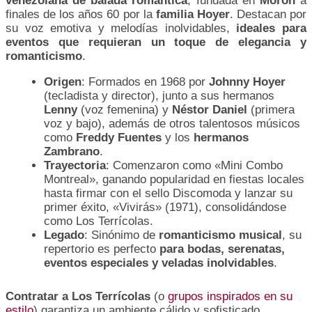
venezolana de balada romántica
, fundada en
Morón
a
finales de los años 60 por la
familia Hoyer
. Destacan por
su voz emotiva y melodías inolvidables,
ideales para
eventos que requieran un toque de elegancia y
romanticismo
.
Origen
: Formados en 1968 por
Johnny Hoyer
(tecladista y director), junto a sus hermanos
Lenny
(voz femenina) y
Néstor Daniel
(primera
voz y bajo), además de otros talentosos músicos
como
Freddy Fuentes
y los
hermanos
Zambrano
.
Trayectoria
: Comenzaron como «Mini Combo
Montreal», ganando popularidad en fiestas locales
hasta firmar con el sello Discomoda y lanzar su
primer éxito, «Vivirás» (1971), consolidándose
como Los Terrícolas.
Legado
: Sinónimo de
romanticismo musical
, su
repertorio es perfecto
para bodas, serenatas,
eventos especiales y veladas inolvidables
.
Contratar a Los Terrícolas
(o
grupos inspirados en su
estilo
) garantiza un ambiente cálido y sofisticado,