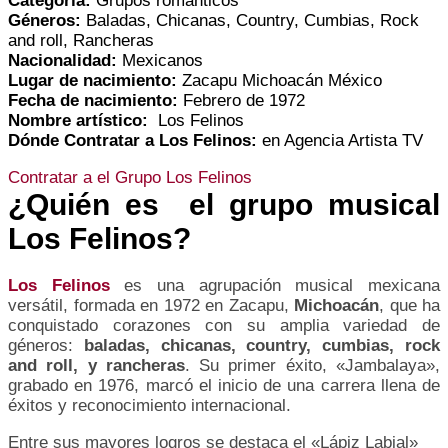
Categoría:
Grupos románticos
Géneros
:
Baladas, Chicanas, Country, Cumbias, Rock
and roll, Rancheras
Nacionalidad:
Mexicanos
Lugar de nacimiento:
Zacapu Michoacán México
Fecha de nacimiento:
Febrero de 1972
Nombre artístico:
Los Felinos
Dónde Contratar a
Los Felinos
:
en Agencia Artista TV
Contratar a el Grupo Los Felinos
¿Quién es el grupo musical
Los Felinos?
Los Felinos
es una agrupación musical mexicana
versátil, formada en 1972 en Zacapu,
Michoacán
, que ha
conquistado corazones con su amplia variedad de
géneros:
baladas, chicanas, country, cumbias, rock
and roll, y rancheras
. Su primer éxito, «Jambalaya»,
grabado en 1976, marcó el inicio de una carrera llena de
éxitos y reconocimiento internacional.
Entre sus mayores logros se destaca el «Lápiz Labial»