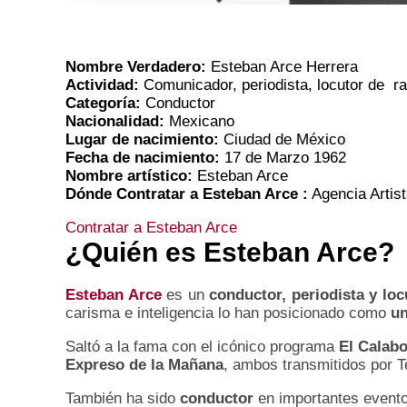
Nombre Verdadero:
Esteban Arce Herrera
Actividad:
Comunicador, periodista, locutor de ra
Categoría:
Conductor
Nacionalidad:
Mexicano
Lugar de nacimiento:
Ciudad de México
Fecha de nacimiento:
17 de Marzo 1962
Nombre artístico:
Esteban Arce
Dónde Contratar a Esteban Arce :
Agencia Artis
Contratar a Esteban Arce
¿Quién es
Esteban Arce
?
Esteban Arce
es un
conductor, periodista y lo
carisma e inteligencia lo han posicionado como
un
Saltó a la fama con el icónico programa
El Calab
Expreso de la Mañana
, ambos transmitidos por Te
También ha sido
conductor
en importantes event