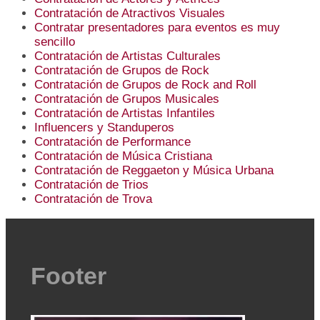
Contratación de Atractivos Visuales
Contratar presentadores para eventos es muy
sencillo
Contratación de Artistas Culturales
Contratación de Grupos de Rock
Contratación de Grupos de Rock and Roll
Contratación de Grupos Musicales
Contratación de Artistas Infantiles
Influencers y Standuperos
Contratación de Performance
Contratación de Música Cristiana
Contratación de Reggaeton y Música Urbana
Contratación de Trios
Contratación de Trova
Footer