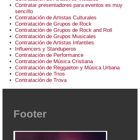
Contratar presentadores para eventos es muy
sencillo
Contratación de Artistas Culturales
Contratación de Grupos de Rock
Contratación de Grupos de Rock and Roll
Contratación de Grupos Musicales
Contratación de Artistas Infantiles
Influencers y Standuperos
Contratación de Performance
Contratación de Música Cristiana
Contratación de Reggaeton y Música Urbana
Contratación de Trios
Contratación de Trova
Footer