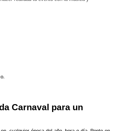
co.
da Carnaval para un
r en cualquier época del año, hora o día. Ponte en