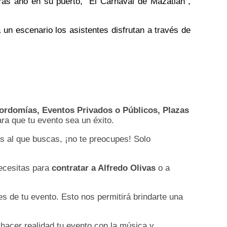
ras año en su puerto, “El Carnaval de Mazatlán”,
 un escenario los asistentes disfrutan a través de
yordomías, Eventos Privados o Públicos, Plazas
a que tu evento sea un éxito.
s al que buscas, ¡no te preocupes! Solo
necesitas para
contratar a Alfredo Olivas
o a
es de tu evento. Esto nos permitirá brindarte una
 hacer realidad tu evento con la música y