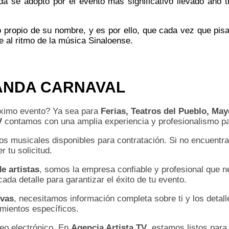
da se adoptó por el evento más significativo llevado año t
 propio de su nombre, y es por ello, que cada vez que pisa
 al ritmo de la música Sinaloense.
ANDA CARNAVAL
óximo evento? Ya sea para
Ferias, Teatros del Pueblo, Ma
V
contamos con una amplia experiencia y profesionalismo par
os musicales disponibles para contratación. Si no encuentra
 tu solicitud.
e artistas
, somos la empresa confiable y profesional que 
a detalle para garantizar el éxito de tu evento.
ivas
, necesitamos información completa sobre ti y los detall
imientos específicos.
reo electrónico. En
Agencia Artista TV
, estamos listos para