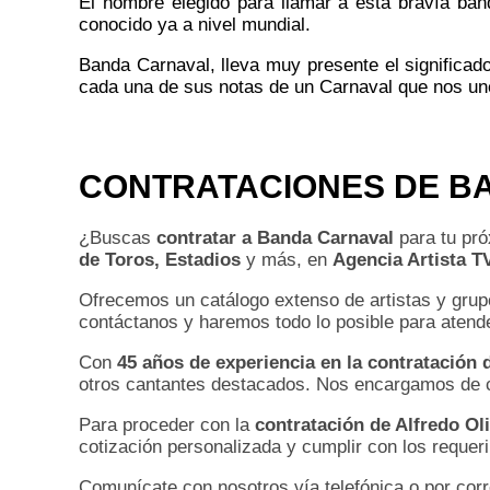
El nombre elegido para llamar a esta bravía ban
conocido ya a nivel mundial.
Banda Carnaval, lleva muy presente el significado
cada una de sus notas de un Carnaval que nos une
CONTRATACIONES DE B
¿Buscas
contratar a Banda Carnaval
para tu pr
de Toros, Estadios
y más, en
Agencia Artista T
Ofrecemos un catálogo extenso de artistas y grup
contáctanos y haremos todo lo posible para atender
Con
45 años de experiencia en la contratación d
otros cantantes destacados. Nos encargamos de cad
Para proceder con la
contratación de Alfredo Ol
cotización personalizada y cumplir con los requer
Comunícate con nosotros vía telefónica o por cor