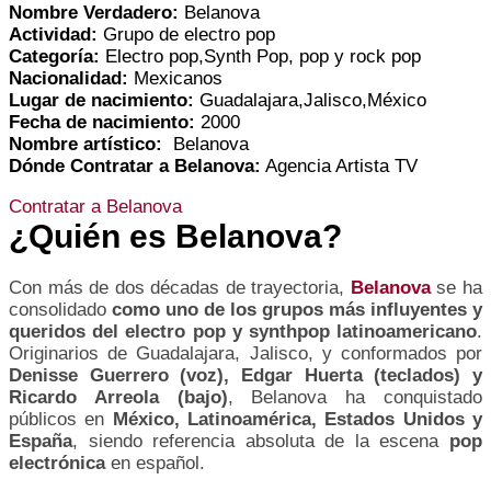
Nombre Verdadero:
Belanova
Actividad:
Grupo de electro pop
Categoría:
Electro pop,Synth Pop, pop y rock pop
Nacionalidad:
Mexicanos
Lugar de nacimiento:
Guadalajara,Jalisco,México
Fecha de nacimiento:
2000
Nombre artístico:
Belanova
Dónde Contratar a Belanova:
Agencia Artista TV
Contratar a Belanova
¿Quién es Belanova?
Con más de dos décadas de trayectoria,
Belanova
se ha
consolidado
como uno de los grupos más influyentes y
queridos del electro pop y synthpop latinoamericano
.
Originarios de Guadalajara, Jalisco, y conformados por
Denisse Guerrero (voz), Edgar Huerta (teclados) y
Ricardo Arreola (bajo)
, Belanova ha conquistado
públicos en
México, Latinoamérica, Estados Unidos y
España
, siendo referencia absoluta de la escena
pop
electrónica
en español.