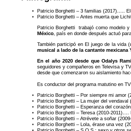
Patricio Borghetti – 3 familias (2017)….. El
Patricio Borghetti – Antes muerta que Lich
Patricio Borghetti
trabajó como modelo y 
México
, país en donde después actuó para 
También participó en El juego de la vida 
musical a lado de la cantante mexicana 
En el año 2020 desde que Odalys Ramír
seguidores y compañeros en Televisa y TV 
desde que comenzaron su aislamiento hac
Es conductor del programa matutino en TV 
Patricio Borghetti – Por siempre mi amor
Patricio Borghetti – La mujer del vendaval
Patricio Borghetti – Esperanza del corazó
Patricio Borghetti – Teresa (2010-2011)….
Patricio Borghetti – Atrévete a soñar (20
Patricio Borghetti – Lola, érase una vez 
Patricio Borghetti – S.O.S.: sexo y otros 