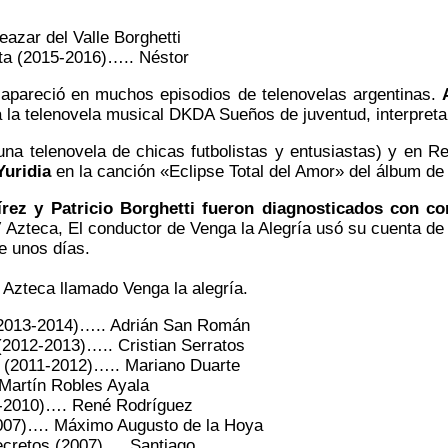
eazar del Valle Borghetti
ita (2015-2016)….. Néstor
apareció en muchos episodios de telenovelas argentinas.
la telenovela musical DKDA Sueños de juventud, interpretand
(una telenovela de chicas futbolistas y entusiastas) y en R
Yuridia
en la canción «Eclipse Total del Amor» del álbum de 
ez y Patricio Borghetti fueron diagnosticados con co
Azteca, El conductor de Venga la Alegría usó su cuenta de 
e unos días.
Azteca llamado Venga la alegría.
 (2013-2014)….. Adrián San Román
 (2012-2013)….. Cristian Serratos
n (2011-2012)….. Mariano Duarte
 Martín Robles Ayala
09-2010)…. René Rodríguez
(2007)…. Máximo Augusto de la Hoya
secretos (2007)…. Santiago