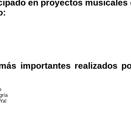
cipado en proyectos musicales c
o:
 más importantes realizados p
o
egría
Ya!