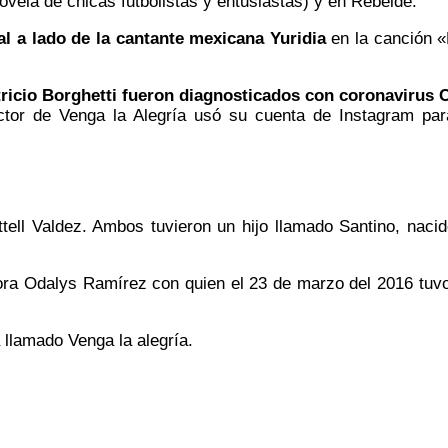
novela de chicas futbolistas y entusiastas) y en Rebelde.
l a lado de la cantante mexicana Yuridia
en la canción «
ricio Borghetti fueron
diagnosticados con coronavirus 
tor de Venga la Alegría usó su cuenta de Instagram par
tell Valdez. Ambos tuvieron un hijo llamado Santino, naci
tora
Odalys Ramírez
con quien el 23 de marzo del 2016 tuvo
llamado Venga la alegría.