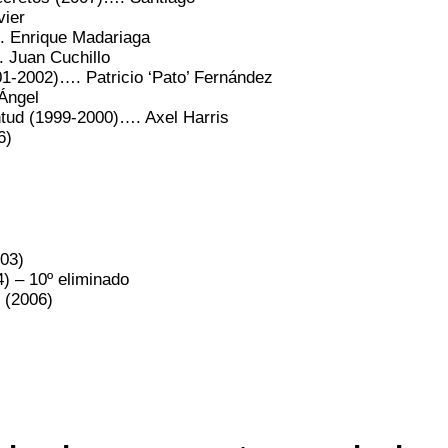
vier
…. Enrique Madariaga
. Juan Cuchillo
001-2002)…. Patricio ‘Pato’ Fernández
 Ángel
ntud (1999-2000)…. Axel Harris
6)
003)
4) – 10º eliminado
 (2006)