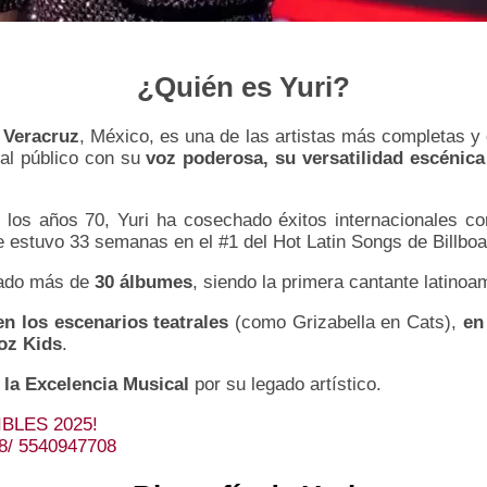
¿Quién es Yuri?
n
Veracruz
, México, es una de las artistas más completas y 
 al público con su
voz poderosa, su versatilidad escénica
.
los años 70, Yuri ha cosechado éxitos internacionales co
 estuvo 33 semanas en el #1 del Hot Latin Songs de Billboa
ado más de
30 álbumes
, siendo la primera cantante latinoa
en los escenarios teatrales
(como Grizabella en Cats),
en
oz Kids
.
la Excelencia Musical
por su legado artístico.
BLES 2025!
48/ 5540947708